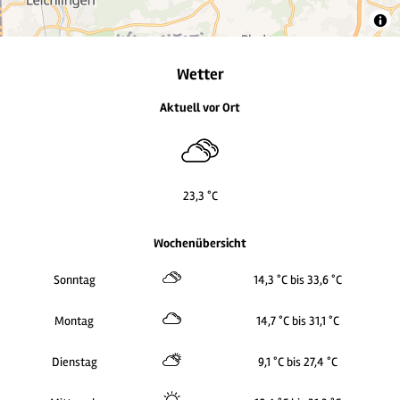
2
Wetter
Aktuell vor Ort
23,3 °C
2
2
Wochenübersicht
Sonntag
14,3 °C bis 33,6 °C
Montag
14,7 °C bis 31,1 °C
Dienstag
9,1 °C bis 27,4 °C