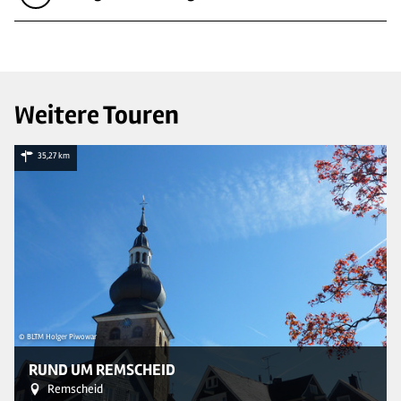
Weitere Touren
35,27 km
© BLTM Holger Piwowar
© 
RUND UM REMSCHEID
Remscheid