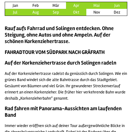
Jan
Feb
Mär
Apr
Mai
Jun
Jul
Aug
Sep
Okt
Nov
Dez
Rauf aufs Fahrrad und Solingen entdecken. Ohne
Steigung, ohne Autos und ohne Ampeln. Auf der
schönen Korkenziehertrasse.
FAHRADTOUR VOM SÜDPARK NACH GRÄFRATH
Auf der Korkenziehertrasse durch Solingen radeln
Auf der Korkenziehertrasse radelst du genüsslich durch Solingen. Wie ein
grünes Band windet sich die alte Bahntrasse durch das Stadtgebiet.
Gesäumt von Bäumen und viel Grün. Ihr gewundener Streckenverlauf
erinnert an einen Korkenzieher. Die früher hier verkehrende Bahn wurde
deshalb „Korkenzieherbahn“ genannt.
Rad fahren mit Panorama-Aussichten am laufenden
Band
Immer wieder eröffnen sich auf deiner Tour außergewöhnliche Blicke in
die abwechslungsreiche Landschaft. Dabei ist der Radweg über die