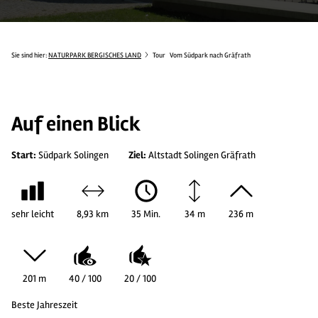
Sie sind hier:
NATURPARK BERGISCHES LAND
Tour
Vom Südpark nach Gräfrath
Auf einen Blick
Start:
Südpark Solingen
Ziel:
Altstadt Solingen Gräfrath
sehr leicht
8,93 km
35 Min.
34 m
236 m
201 m
40 / 100
20 / 100
Beste Jahreszeit