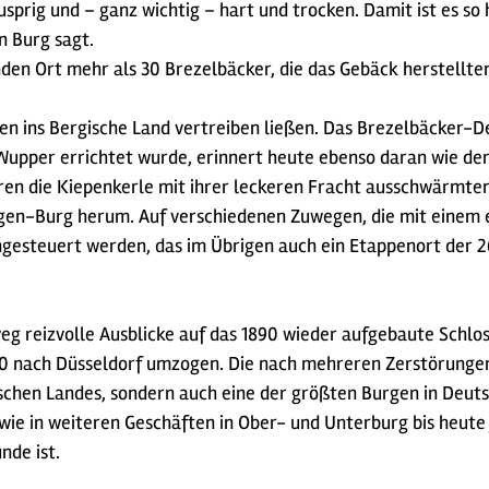
sprig und – ganz wichtig – hart und trocken. Damit ist es so 
n Burg sagt.
enden Ort mehr als 30 Brezelbäcker, die das Gebäck herstell
ren ins Bergische Land vertreiben ließen. Das Brezelbäcker-
upper errichtet wurde, erinnert heute ebenso daran wie de
hren die Kiepenkerle mit ihrer leckeren Fracht ausschwärmten
gen-Burg herum. Auf verschiedenen Zuwegen, die mit einem e
esteuert werden, das im Übrigen auch ein Etappenort der 
g reizvolle Ausblicke auf das 1890 wieder aufgebaute Schlos
 1380 nach Düsseldorf umzogen. Die nach mehreren Zerstörun
ischen Landes, sondern auch eine der größten Burgen in Deut
wie in weiteren Geschäften in Ober- und Unterburg bis heute j
nde ist.