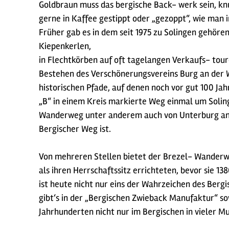
Goldbraun muss das bergische Back- werk sein, knu
gerne in Kaffee gestippt oder „gezoppt“, wie man i
Früher gab es in dem seit 1975 zu Solingen gehör
Kiepenkerlen,
in Flechtkörben auf oft tagelangen Verkaufs- tou
Bestehen des Verschönerungsvereins Burg an der W
historischen Pfade, auf denen noch vor gut 100 Ja
„B“ in einem Kreis markierte Weg einmal um Solin
Wanderweg unter anderem auch von Unterburg ang
Bergischer Weg ist.
Von mehreren Stellen bietet der Brezel- Wanderwe
als ihren Herrschaftssitz errichteten, bevor sie
ist heute nicht nur eins der Wahrzeichen des Berg
gibt‘s in der „Bergischen Zwieback Manufaktur“ so
Jahrhunderten nicht nur im Bergischen in vieler Mu