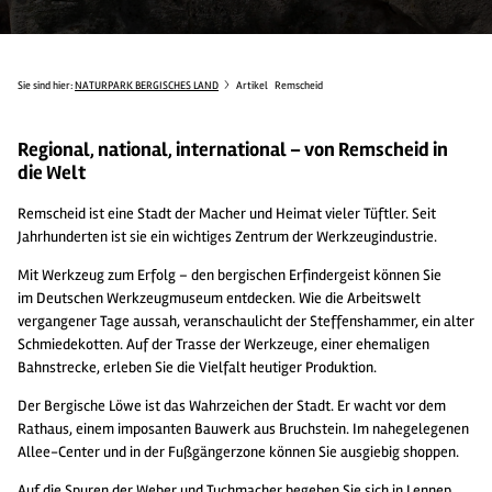
Sie sind hier:
NATURPARK BERGISCHES LAND
Artikel
Remscheid
Regional, national, international – von Remscheid in
die Welt
Remscheid ist eine Stadt der Macher und Heimat vieler Tüftler. Seit
Jahrhunderten ist sie ein wichtiges Zentrum der Werkzeugindustrie.
Mit Werkzeug zum Erfolg – den bergischen Erfindergeist können Sie
im
Deutschen Werkzeugmuseum
entdecken. Wie die Arbeitswelt
vergangener Tage aussah, veranschaulicht der
Steffenshammer
, ein alter
Schmiedekotten. Auf der Trasse der Werkzeuge, einer ehemaligen
Bahnstrecke, erleben Sie die Vielfalt heutiger Produktion.
Der Bergische Löwe ist das Wahrzeichen der Stadt. Er wacht vor dem
Rathaus, einem imposanten Bauwerk aus Bruchstein. Im nahegelegenen
Allee-Center und in der Fußgängerzone können Sie ausgiebig shoppen.
Auf die Spuren der Weber und Tuchmacher begeben Sie sich in
Lennep
,