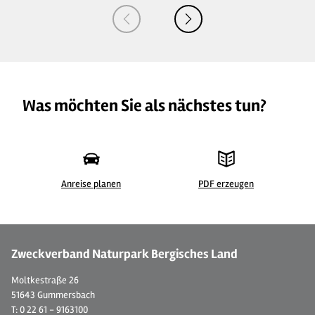
Was möchten Sie als nächstes tun?
Anreise planen
PDF erzeugen
© Gut Landscheid
© A
Zweckverband Naturpark Bergisches Land
Moltkestraße 26
51643 Gummersbach
T: 0 22 61 - 9163100