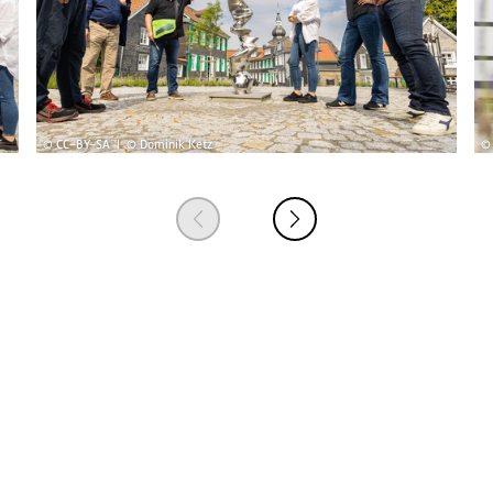
© CC-BY-SA | © Dominik Ketz
©