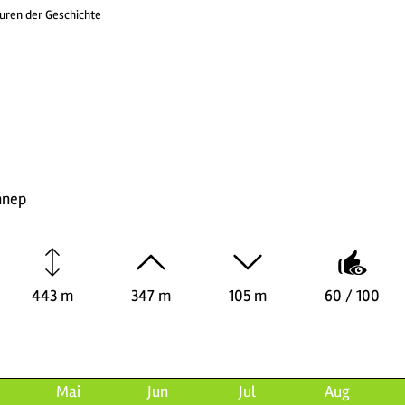
uren der Geschichte
nnep
443 m
347 m
105 m
60 / 100
Mai
Jun
Jul
Aug