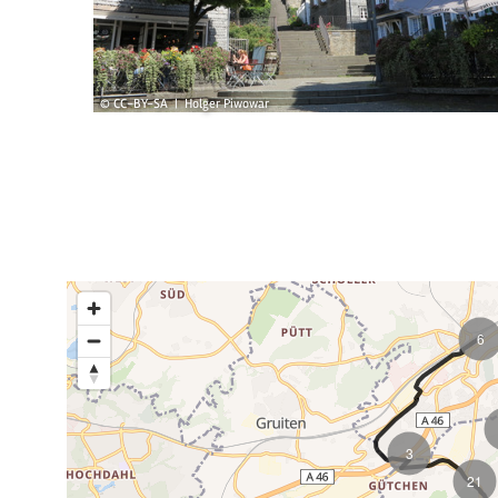
© CC-BY-SA | Holger Piwowar
6
3
21