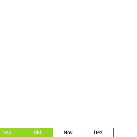
Sep
Okt
Nov
Dez