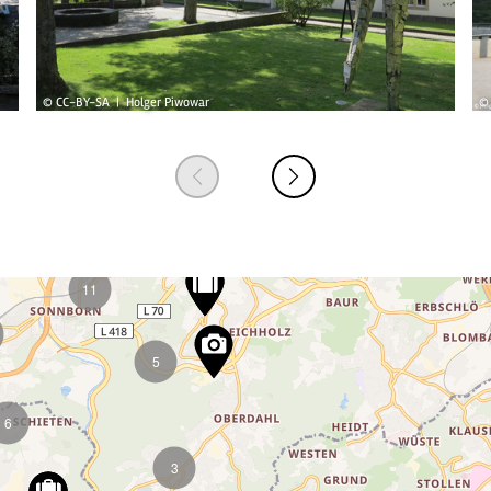
© CC-BY-SA | Holger Piwowar
© 
2
8
6
6
11
5
6
3