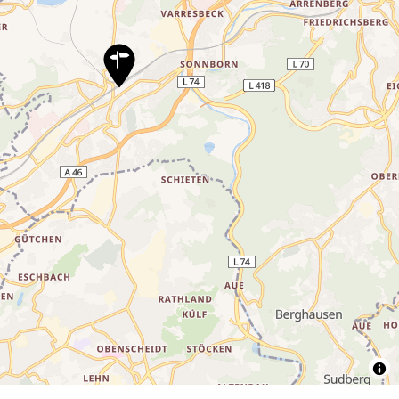
6
6
11
6
5
6
3
2
21
11