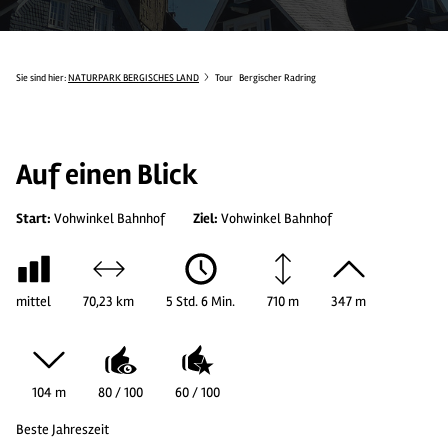
Sie sind hier:
NATURPARK BERGISCHES LAND
Tour
Bergischer Radring
Auf einen Blick
Start:
Vohwinkel Bahnhof
Ziel:
Vohwinkel Bahnhof
mittel
70,23 km
5 Std. 6 Min.
710 m
347 m
104 m
80 / 100
60 / 100
Beste Jahreszeit