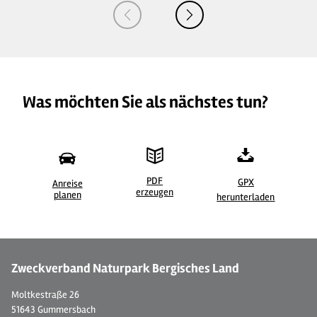
Was möchten Sie als nächstes tun?
PDF
GPX
Anreise
erzeugen
©
| BLTM Holger Piwowar
©
planen
herunterladen
Zweckverband Naturpark Bergisches Land
Moltkestraße 26
51643 Gummersbach