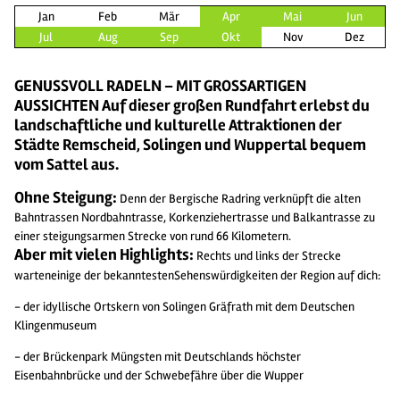
Jan
Feb
Mär
Apr
Mai
Jun
Jul
Aug
Sep
Okt
Nov
Dez
GENUSSVOLL RADELN – MIT GROSSARTIGEN
AUSSICHTEN Auf dieser großen Rundfahrt erlebst du
landschaftliche und kulturelle Attraktionen der
Städte Remscheid, Solingen und Wuppertal bequem
vom Sattel aus.
Ohne Steigung:
Denn der Bergische Radring verknüpft die alten
Bahntrassen Nordbahntrasse, Korkenziehertrasse und Balkantrasse zu
einer steigungsarmen Strecke von rund 66 Kilometern.
Aber mit vielen Highlights:
Rechts und links der Strecke
warten
einige der bekanntesten
Sehenswürdigkeiten der Region auf dich:
- der idyllische Ortskern von Solingen Gräfrath mit dem Deutschen
Klingenmuseum
- der Brückenpark Müngsten mit Deutschlands höchster
Eisenbahnbrücke und der Schwebefähre über die Wupper